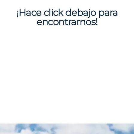
¡Hace click debajo para
encontrarnos!