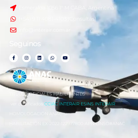
Esmeralda 1056 1° M CABA, Argentina
(+54) 9 11 4081-4103 (Consultas)
info@interair.com.ar
Seguinos
TÍTULOS OFICIALES HABILITANTES
ver certificados
CCIAC
INTERAIR
ESINS INTERAIR
HOMOLOGACIÓN ANAC
HABILITACIÓN EX-2022-122977800-APN-DNSO#ANAC